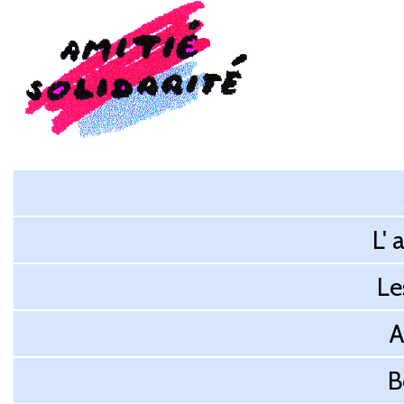
L' 
Le
A
B