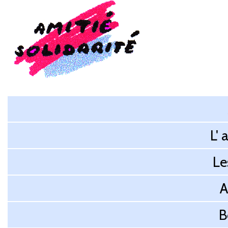
L' 
Le
A
B