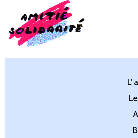
L' 
Le
A
B