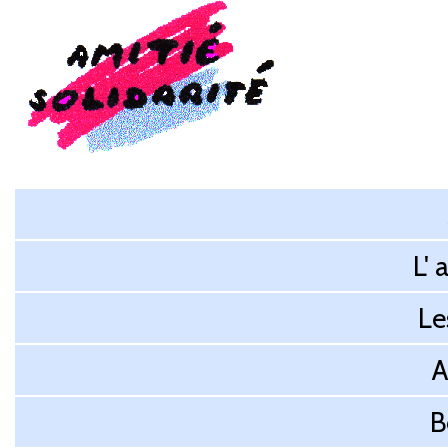
L' 
Le
A
B