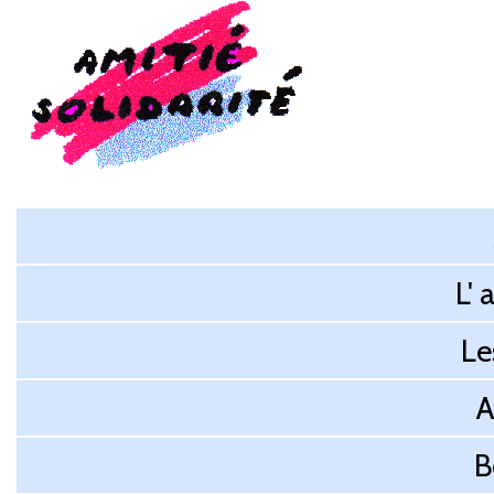
L' 
Le
A
B