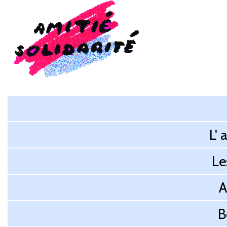
L' 
Le
A
B